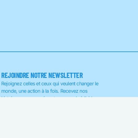
REJOINDRE NOTRE NEWSLETTER
Rejoignez celles et ceux qui veulent changer le
monde, une action à la fois. Recevez nos
histoires, nos avancées et nos appels à l’aide
directement dans votre boîte mail.