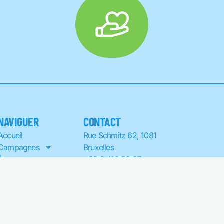
NAVIGUER
CONTACT
Accueil
Rue Schmitz 62, 1081
Campagnes
Bruxelles
À propos
+32 2 410 50 07
Devenir Bénévole
info@humansmile.be
FAQ
BE71 1325 4763 5769
Contact
Signaler un
comportement