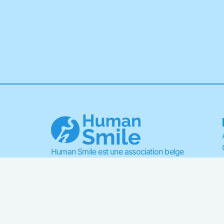
Human Smile est une association belge
de bienfaisance qui se donne pour
mission de soutenir les plus pauvres,
d’accompagner les plus faibles et
conforter les plus fragiles de nos
sociétés.