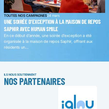
TOUTES NOS CAMPAGNES
24 mars
UNE SOIRÉE D’EXCEPTION À LA MAISON DE REPOS
SAPHIR AVEC HUMAN SMILE
En ce début d’année, une soirée d’exception a été
organisée à la maison de repos Saphir, offrant aux
résidents un...
ILS NOUS SOUTIENNENT
NOS PARTENAIRES