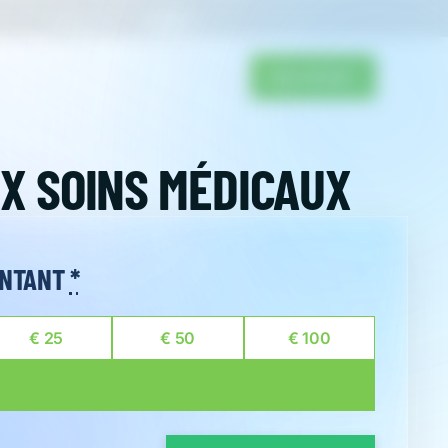
CONTACT
FAIRE UN DON
X SOINS MÉDICAUX
ONTANT
*
€
25
€
50
€
100