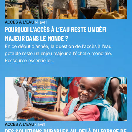
ACCÈS À L'EAU
14 avril
POURQUOI L’ACCÈS À L’EAU RESTE UN DÉFI
MAJEUR DANS LE MONDE ?
En ce début d’année, la question de l’accès à l’eau
potable reste un enjeu majeur à l’échelle mondiale.
Ressource essentielle...
ACCÈS À L'EAU
7 avril
DES SOLUTIONS DURABLES AU-DELÀ DU FORAGE DE