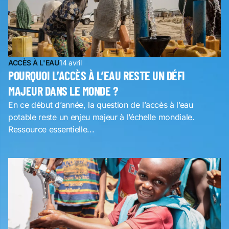
ACCÈS À L'EAU
14 avril
POURQUOI L’ACCÈS À L’EAU RESTE UN DÉFI
MAJEUR DANS LE MONDE ?
En ce début d’année, la question de l’accès à l’eau
potable reste un enjeu majeur à l’échelle mondiale.
Ressource essentielle...