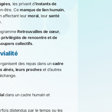
en-être. Ce
manque de lien humain
,
n affectant leur
moral
, leur
santé
e
.
programme
Retrouvailles de cœur
,
 privilégiés de rencontre et de
soupers collectifs
.
ialité
rganisent des repas dans un
cadre
es aînés, leurs proches
et d’autres
’échange.
ial
dans un cadre humain et
arfois distendus par le temps ou les