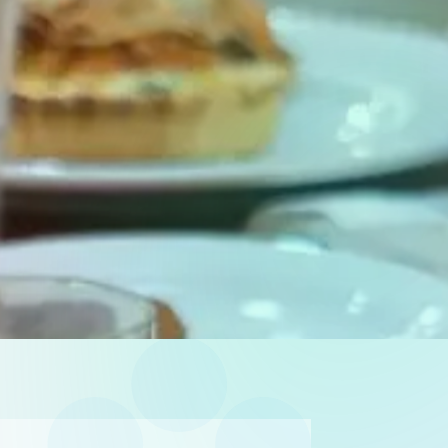
âgées
, les privant d’
instants de