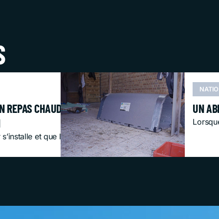
S
NATI
N REPAS CHAUD : CE DONT LES PERSONNES SANS ABRI 
UN AB
N
Lorsque
s’installe et que le froid s’intensifie, les personnes...