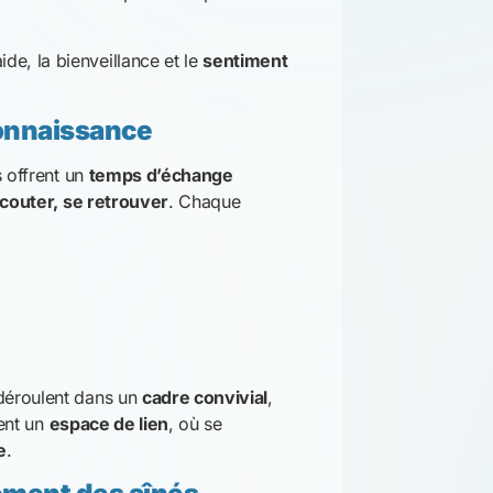
aide, la bienveillance et le
sentiment
econnaissance
s offrent un
temps d’échange
écouter, se retrouver
. Chaque
 déroulent dans un
cadre convivial
,
ient un
espace de lien
, où se
e
.
ment des aînés