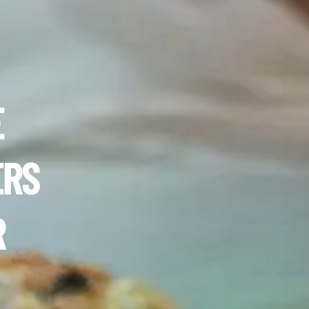
E
ERS
R