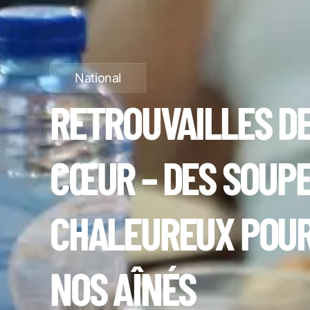
National
RETROUVAILLES D
CŒUR – DES SOUP
CHALEUREUX POU
NOS AÎNÉS