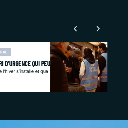
ONAL
ONT LE
RI D’URGENCE QUI PEUT RÉELLEMENT SAUVER DES VIES
 l’hiver s’installe et que les températures chutent brutalement, 