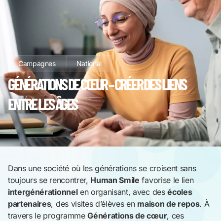
Campagnes
National
GÉNÉRATIONS DE CŒUR – CRÉER DES LIENS
ENTRE LES ÂGES
Dans une société où les générations se croisent sans
toujours se rencontrer,
Human Smile
favorise le lien
intergénérationnel
en organisant, avec des
écoles
partenaires
, des visites d’élèves en
maison de repos
. À
travers le programme
Générations de cœur
, ces