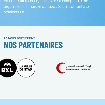
En ce début d’année, une soirée d’exception a été
organisée à la maison de repos Saphir, offrant aux
résidents un...
ILS NOUS SOUTIENNENT
NOS PARTENAIRES