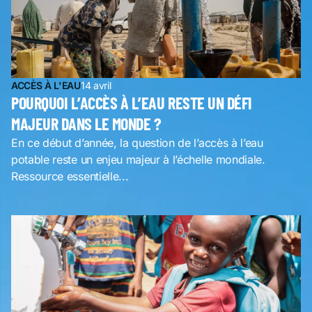
ACCÈS À L'EAU
14 avril
POURQUOI L’ACCÈS À L’EAU RESTE UN DÉFI
MAJEUR DANS LE MONDE ?
En ce début d’année, la question de l’accès à l’eau
potable reste un enjeu majeur à l’échelle mondiale.
Ressource essentielle...