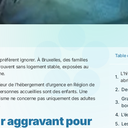
L’é
ur aggravant pour
Les
 abri
Agi
Pro
ions de vie des familles sans logement se
 la promiscuité augmentent les risques
bas âge.
milles sont hébergées en urgence. Pourtant,
tres restent sans solution. Cette saturation
 impossibles, laissant certaines familles
té.
s en première
l, une grande majorité des familles hébergées