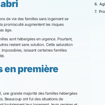
. Beaucoup ont fui des situations de
ant brutalement leur logement, leurs repères et
milles. Les centres d’hébergement d’urgence,
inent à répondre aux besoins spécifiques des
mment en matière d’intimité, de sécurité et de
rgement
enfance
ignifie vivre sans repères stables. Les espaces
à la vie familiale. Les rituels du quotidien
le, peu d’intimité, peu d’espaces pour jouer