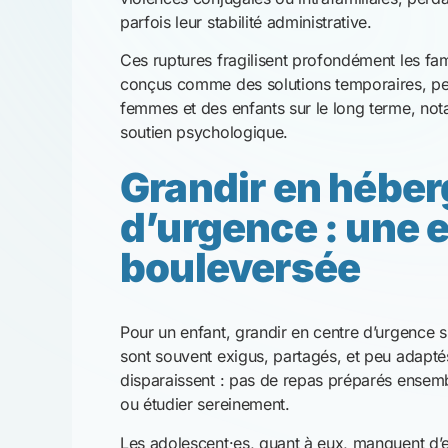
ou étudier sereinement.
Les adolescent·es, quant à eux, manquent d’
sentiment de mal-être et d’isolement. Ces con
avoir des conséquences durables sur le déve
L’école, un repèr
fragile
Malgré l’instabilité du logement, la scolarisat
une forme de continuité et de normalité dans
lorsque l’enseignement est gratuit, les frais a
scolaires) représentent un obstacle important 
Ces difficultés renforcent le sentiment d’exclu
dès le plus jeune âge.
Les nourrissons,