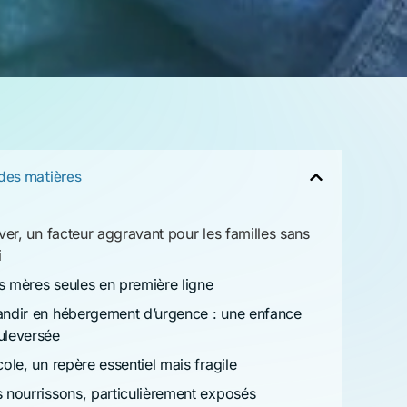
cole, un repère essentiel mais fragile
 nourrissons, particulièrement exposés
r en hiver, mais aussi au-delà de l’urgence
téger les enfants, une responsabilité collective