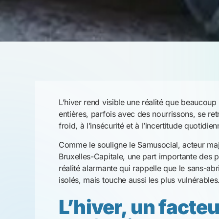
L’hiver, un facte
les familles sans
Lorsque les températures chutent, les condit
dégradent rapidement. Le froid, l’humidité et
sanitaires, en particulier pour les enfants en 
Chaque soir à Bruxelles, des centaines de fa
faute de places suffisantes, de nombreuses au
oblige les équipes de terrain à faire des choix
dormir dehors malgré leur extrême vulnérabili
Des mères seule
ligne
Selon les constats partagés par le Samusocia