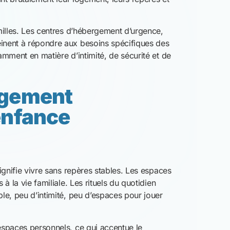
espaces personnels, ce qui accentue le
ditions, lorsqu’elles se prolongent, peuvent
loppement émotionnel et social des enfants.
e essentiel mais
ion reste un pilier fondamental. Elle apporte
 un quotidien incertain. Cependant, même
nnexes (transports, repas, fournitures, activités
pour les familles les plus précaires.
sion chez les enfants et creusent les inégalités
 particulièrement