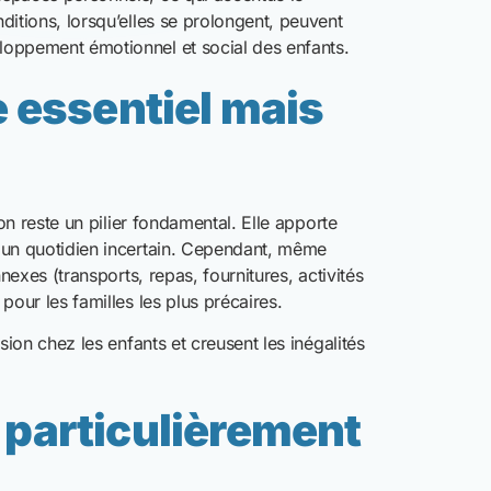
la sortie de maternité, pose des défis majeurs.
ssitent un environnement adapté, du matériel
rcé des parents.
le Samusocial, notamment autour de la petite
estent insuffisants sans un soutien structurel
is aussi au-delà
surtout en période hivernale. Mais il ne peut
. Protéger les familles, c’est aussi agir sur
ntion, accompagnement psychosocial, accès