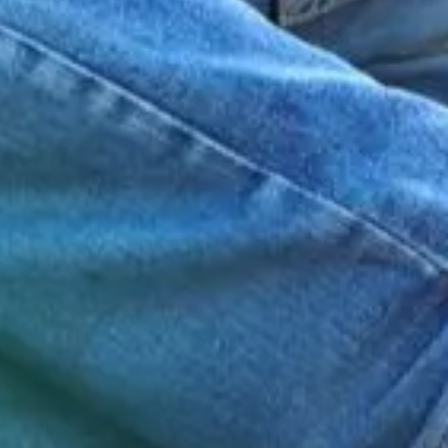
des matières
iver, un facteur aggravant pour les familles sans
i
s mères seules en première ligne
andir en hébergement d’urgence : une enfance
uleversée