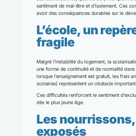
exposés
L’accueil de très jeunes enfants, parfois dès 
Les besoins spécifiques des nourrissons néce
de puériculture et un accompagnement renfo
À l’image des initiatives mises en place par 
enfance, ces dispositifs sont essentiels mais r
durable.
Agir en hiver, ma
de l’urgence
L’hébergement d’urgence reste indispensable, 
être une solution à long terme pour des enfants
les causes profondes de l’exclusion : préve