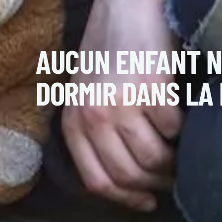
L’hiver rend visible une réalité que beaucoup 
entières, parfois avec des nourrissons, se r
froid, à l’insécurité et à l’incertitude quotidien
Comme le souligne le Samusocial, acteur ma
Bruxelles-Capitale, une part importante des 
réalité alarmante qui rappelle que le sans-a
isolés, mais touche aussi les plus vulnérables