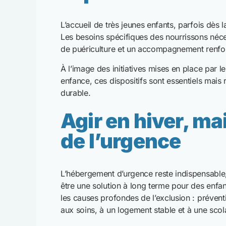
aux soins, à un logement stable et à une scol
Chez Human Smile, nos actions hivernales s’i
l’urgence tout en défendant une approche hu
fondamentaux.
Protéger les enf
responsabilité co
Aucun enfant ne devrait avoir à survivre dans 
sécurité, leur santé et leur développement es
l’ensemble de la société.
En soutenant les actions de terrain et en relay
de l’hiver une saison de solidarité plutôt qu
vulnérables.