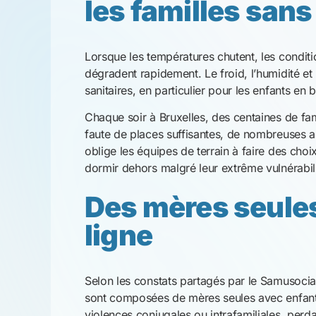
sont composées de mères seules avec enfants
violences conjugales ou intrafamiliales, perd
parfois leur stabilité administrative.
Ces ruptures fragilisent profondément les fa
conçus comme des solutions temporaires, pe
femmes et des enfants sur le long terme, nota
soutien psychologique.
Grandir en hébe
d’urgence : une 
bouleversée
Pour un enfant, grandir en centre d’urgence s
sont souvent exigus, partagés, et peu adaptés 
disparaissent : pas de repas préparés ensemb