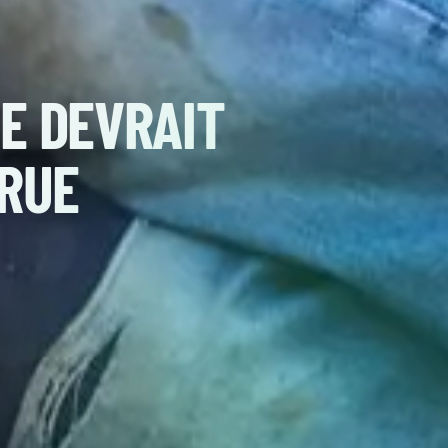
Table 
préfèrent ignorer. À Bruxelles, des familles
etrouvent sans logement stable, exposées au
ne.
L’h
abr
jeur de l’hébergement d’urgence en Région de
De
personnes accueillies sont des enfants. Une
brisme ne concerne pas uniquement des adultes
Gr
.
bo